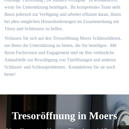
wenn Sie Unterstützung benötigen․ Ihr kompetentes Team steht
Ihnen jederzeit zur Verfügung und arbeitet effizient daran‚ Ihnen
bei allen möglichen Herausforderungen im Zusammenhang mit
Türen und Schlössern zu helfen․
Verlassen Sie sich auf den Tresoröffnung Moers Schlüsseldienst‚
um Ihnen die Unterstützung zu bieten‚ die Sie benötigen․ Mit
ihrem Fachwissen und Engagement sind sie Ihre verlässliche
Anlaufstelle zur Bewältigung von Türöffnungen und anderen
Schlüssel- und Schlossproblemen․ Kontaktieren Sie sie noch
heute!​
Tresoröffnung in Moers